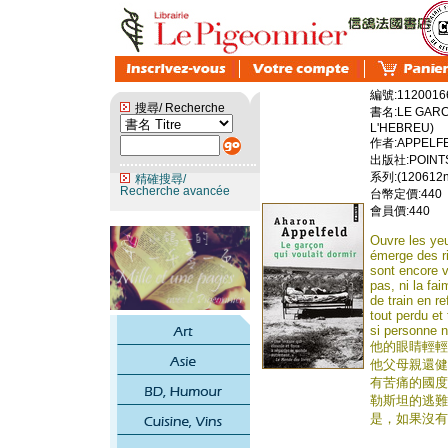
編號:1120016
搜尋/ Recherche
書名:LE GARC
L'HEBREU)
作者:APPELF
出版社:POINTS 
系列:(120612n
精確搜尋/
Recherche avancée
台幣定價:440
會員價:440
Ouvre les yeu
émerge des ri
sont encore v
pas, ni la fai
de train en r
tout perdu et 
si personne n
他的眼睛輕輕
他父母親還健
有苦痛的國度
勒斯坦的逃難
是，如果沒有