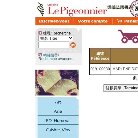
搜尋/ Recherche
編號
精確搜尋/
Référence
Recherche avancée
019100030
MARLENE DIE
商