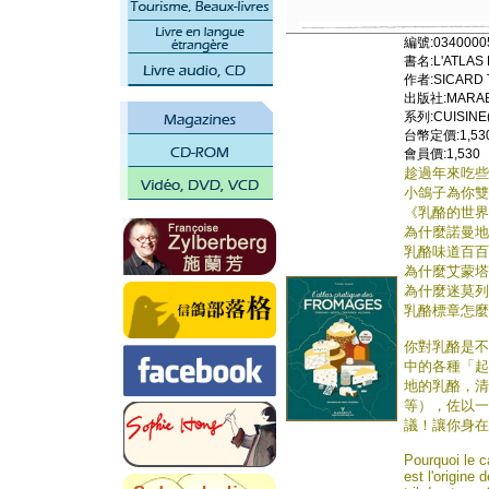
編號:0340000
書名:L'ATLAS
作者:SICARD 
出版社:MARAB
系列:CUISINE(
台幣定價:1,53
會員價:1,530
趁過年來吃些
小鴿子為你雙
《乳酪的世界地圖 L
為什麼諾曼地
乳酪味道百百
為什麼艾蒙塔
為什麼迷莫列
乳酪標章怎麼
你對乳酪是不
中的各種「起
地的乳酪，清
等），佐以一
議！讓你身在
Pourquoi le 
est l'origine