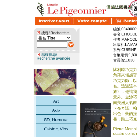
編號:0340000
搜尋/ Recherche
書名:CHOCOLA
作者:MARCOLI
出版社:LA MAR
系列:CUISINE-
精確搜尋/
台幣定價:1,83
Recherche avancée
會員價:1,830
比利時巧克力之神
角落來場感官
巧克力師，以
名。透過這本《Ch
旅》，他讓我
意外。金沙巧克力
南美洲人氣餅
卡布奇諾、帕
出色工藝的撞
書，踏上巧克
Pierre Marcol
quatre coins 