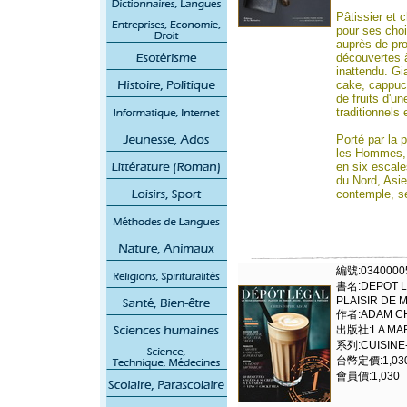
Pâtissier et c
pour ses choi
auprès de pro
découvertes 
inattendu. Gia
cake, cappucc
de fruits d'u
traditionnels 
Porté par la 
les Hommes, 
en six escal
du Nord, Asie
contemple, se
編號:0340000
書名:DEPOT L
PLAISIR DE 
作者:ADAM C
出版社:LA MAR
系列:CUISINE-
台幣定價:1,03
會員價:1,030