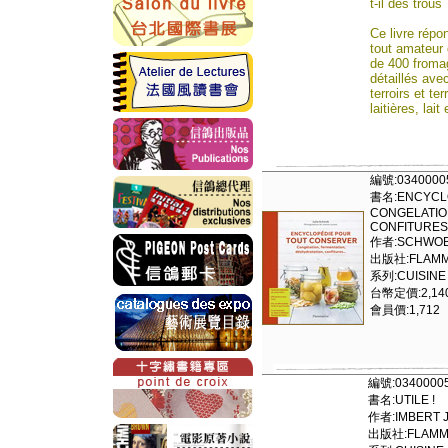
t-il des trou
Ce livre répo
tout amateur
de 400 fromag
détaillés ave
terroirs et te
laitières, lai
編號:0340000
書名:ENCYCLO
CONGELATIO
CONFITURES.
作者:SCHWOB
出版社:FLAMM
系列:CUISINE
台幣定價:2,14
會員價:1,712
編號:0340000
書名:UTILE !
作者:IMBERT 
出版社:FLAMM