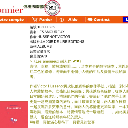
編號:103000239
書名:LES AMOUREUX
作者:HUSSENOT VICTOR
出版社:LA JOIE DE LIRE EDITIONS
系列:ALBUMS
台幣定價:970
會員價:970
>《Les amoureux 戀人們 💕❤》
喜悅、幸福、憤怒或鬱悶......，這本神奇的無字繪本，單以
紅二色的線條，將畫面中兩個小人物的生活及愛情呈現給讀
者。
作者Victor Hussenot再次以他獨特的創作手法，描述一對小
人的愛情故事。女孩以紅色線條；男孩以藍色線條，從兩人
日常開始敘述起，描繪他們的宇宙，畫筆到了他們的手上後
更是一趟充滿驚奇的旅程，而且最重要的是，兩人相互扶持
一起度過許多突來的意外。而兩人的感情也更加深厚。一本
滿歡樂、活潑的繪本，將愛情譬喻成一場遊戲……。如此美
動人，適合送給所有年紀的戀人。
#每看一頁都滿心期待下一頁看見的驚喜