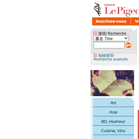
搜尋/ Recherche
精確搜尋/
Recherche avancée