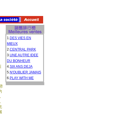
1.
DES VIES EN
MIEUX
2.
CENTRAL PARK
3.
UNE AUTRE IDEE
DU BONHEUR
藍
4.
SIX ANS DEJA
5.
N'OUBLIER JAMAIS
6.
PLAY WITH ME
戀
的
，
，
充
麗