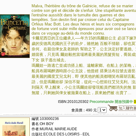
Malva, l'héritière du trône de Galnicie, refuse de se marier
contre son gré et décide de s'enfuir. Une stupéfiante aventu
l'entraîne aussitôt dans le tumulte des guerres et des
tempêtes. Son destin finit par croiser celui du Capitaine
Orféus Mac Bott. Les deux héros et leurs six compagnons
de fortune vont subir mille épreuves pour avoir osé se lanc
dans ce voyage au-delà du monde connu.
卡爾尼西亞的王位繼承人──年方15的瑪爾娃公主 必須下嫁3
歲的安德馬克國的王子的前夕，雖然她 百般不情願，卻也莫
奈何。在親信俾女及老師的 幫助之下，公主決定好要逃婚。
婚當夜，只見瑪 爾娃毅然當場將最美麗的黑髮剪短，喬裝成
下女 孩子逃出城去。
瑪爾娃一路逃亡並成功搭上船、遠離家鄉。在船上 的某晚，
船員布羅喝醉酒時跟小公主說，他曾經 搭乘法布拉號去過世
最美麗的國度艾兒戈利，即 便其他的船員都嘲笑布羅胡言亂
語，但是瑪爾娃卻 深信不疑，從此一心想前往艾兒戈利。沒
到隔天 早上醒來，小公主瑪爾娃卻發現船員們都消失的無 
無蹤，只剩她與俾女被拋棄在船上，原來她們被 出賣了…
ISBN:2010120302
Precommande 開放預購中
會員價：490 元
編號:103000236
書名:OH BOY
作者:MURAIL MARIE AUDE
出版社:ECOLE DES LOISIRS - EDL