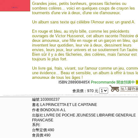
Grandes joies, petits bonheurs, grosses fâcheries ou
sombres colères... voici en quelques coups de crayon les
tourments d'une vie à deux, d'une vie d'amoureux.
Un album sans texte qui célèbre l'Amour avec un grand A.
En rouge et bleu, au stylo bille, comme les précédents
ouvrages de Victor Hussenot, cet album raconte l'histoire d
deux amoureux, une fille en rouge et un garçon en bleu, qui
inventent leur quotidien, leur vie à deux, dessinent leurs
envies, leurs jeux, leur univers et se soutiennent l'un l'autre
Bien sûr il y a des fâcheries, des colères, mais l'amour est
toujours le plus fort.
Un livre gai, frais, vivant, sur l'amour comme un jeu, comm
une évidence... Beau et sensible, un album à offrir à tous l
amoureux de tous les âges !
ISBN:288908485X
Precommande 開放預購中
會員價：970 元
編號:103000237
書名:LA PRINCETTA ET LE CAPITAINE
作者:BONDOUX-A.L
出版社:LIVRE DE POCHE JEUNESSE LIBRAIRIE GENERALE
FRANCAISE
系列:
台幣定價:490
會員價:490