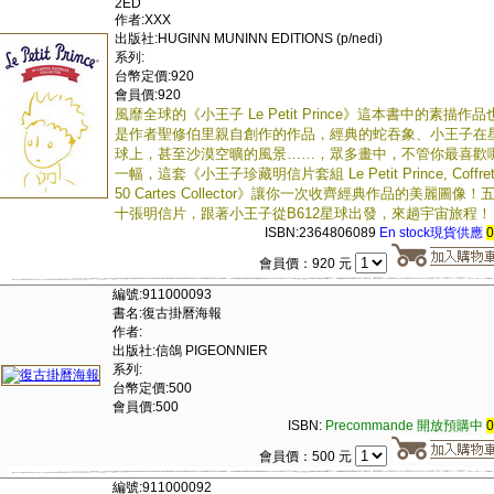
2ED
作者:XXX
出版社:HUGINN MUNINN EDITIONS (p/nedi)
系列:
台幣定價:920
會員價:920
風靡全球的《小王子 Le Petit Prince》這本書中的素描作品
是作者聖修伯里親自創作的作品，經典的蛇吞象、小王子在
球上，甚至沙漠空曠的風景……，眾多畫中，不管你最喜歡
一幅，這套《小王子珍藏明信片套組 Le Petit Prince, Coffre
50 Cartes Collector》讓你一次收齊經典作品的美麗圖像！
十張明信片，跟著小王子從B612星球出發，來趟宇宙旅程！
ISBN:2364806089
En stock現貨供應
會員價：920 元
編號:911000093
書名:復古掛曆海報
作者:
出版社:信鴿 PIGEONNIER
系列:
台幣定價:500
會員價:500
ISBN:
Precommande 開放預購中
會員價：500 元
編號:911000092