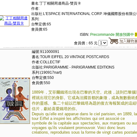
書名:丁丁相關周邊商品-雙頁卡
作者:
出版社:L'ESPACE INTERNATIONAL CORP. 坤儀國際股份有限
系列:
台幣定價:65
會員價:65
ISBN:
Precommande 開放預購中
會員價：65 元
編號:911000091
書名:TOUR EIFFEL 20 VINTAGE POSTCARDS
作者:COLLECTIF
出版社:PARIGRAMME - PARIGRAMME EDITIONS
系列:(190917nart)
台幣定價:550
會員價:550
1889年，艾菲爾鐵塔出現在巴黎的天空。此後，談到巴黎腦
裡就出現它的身影。它成為法國首都的象徵，成為無數藝術
作的靈感。 集二十組以巴黎鐵塔為題的復古海報製成的這組
信片，獻給喜愛鐵塔的你。
Depuis qu’elle est apparue dans le ciel parisien, en 1889, la
tour Eiffel a inspiré les affichistes qui ont associé ce
symbole de la capitale aux spectacles, aux marques ou au
voyages qu’ils voulaient promouvoir. Voici donc leurs
créations, reproduites sous la forme de vingt cartes postale