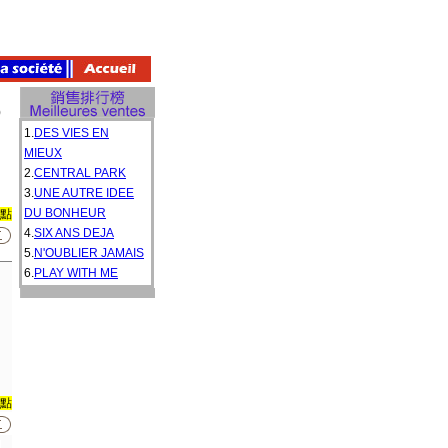
)
1.
DES VIES EN
MIEUX
2.
CENTRAL PARK
3.
UNE AUTRE IDEE
DU BONHEUR
0點
4.
SIX ANS DEJA
5.
N'OUBLIER JAMAIS
6.
PLAY WITH ME
0點