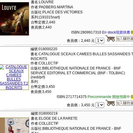
書名:LOUVRE
作者:PADBERG MARTINA
出版社:PLACE DES VICTOIRES
系列:(191015nart)
台幣定價:2,440
會員價:2,440
ISBN:2809917310
En stock現貨供應
會員價：2,440 元
編號:018000220
書名:CATALOGUE SCEAUX CAMEES BULLES SASSANIDES T
INSCRITS
作者:COLLECTIF
出版社:BIBLIOTHEQUE NATIONALE DE FRANCE - BNF
SERVICE EDITORIAL ET COMMERCIAL (BNF - TOLBIAC)
(nedi/prf)
系列:
台幣定價:3,450
會員價:3,450
ISBN:2717714375
Precommande 開放預購中
會員價：3,450 元
編號:018000219
書名:ELOGE DE LA RARETE
作者:COLLECTIF
出版社:BIBLIOTHEQUE NATIONALE DE FRANCE - BNF