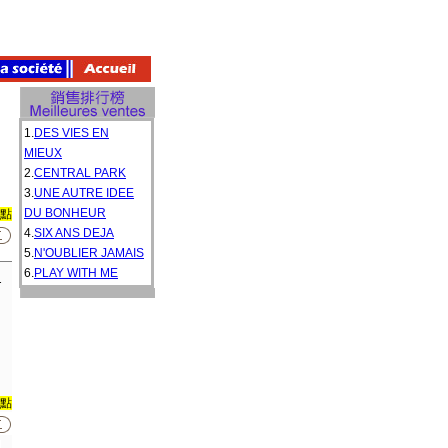
1.
DES VIES EN
MIEUX
2.
CENTRAL PARK
3.
UNE AUTRE IDEE
DU BONHEUR
0點
4.
SIX ANS DEJA
5.
N'OUBLIER JAMAIS
6.
PLAY WITH ME
T
0點