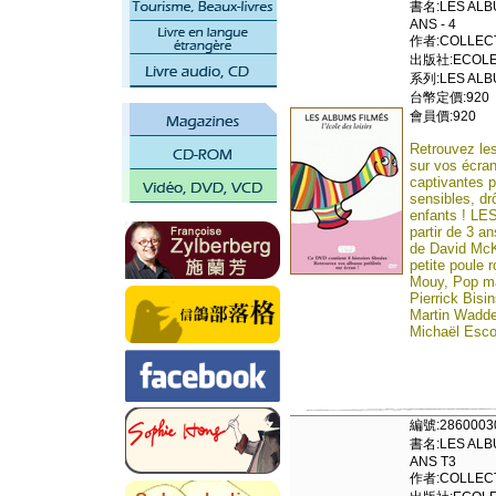
書名:LES ALBU
ANS - 4
作者:COLLECT
出版社:ECOLE 
系列:LES ALBU
台幣定價:920
會員價:920
Retrouvez les
sur vos écran
captivantes p
sensibles, dr
enfants ! L
partir de 3 a
de David McK
petite poule 
Mouy, Pop ma
Pierrick Bisi
Martin Wadde
Michaël Escof
編號:2860003
書名:LES ALBU
ANS T3
作者:COLLECT