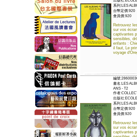
出版社:ECOLE 
系列:LES ALBU
台幣定價:920
會員價:920
Retrouvez les
sur vos écran
captivantes p
sensibles, dr
enfants : Chi
il faut, Le pr
voyage d'Oreg
編號:2860003
書名:LES ALBU
ANS - T2
作者:COLLECT
出版社:ECOLE 
系列:LES ALBU
台幣定價:920
會員價:920
Retrouvez les
sur vos écran
captivantes p
sensibles, dr