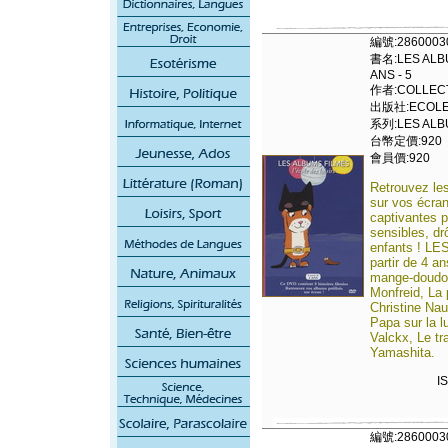
編號:2860003
書名:LES ALBU
ANS - 5
作者:COLLECT
出版社:ECOLE 
系列:LES ALBU
台幣定價:920
會員價:920
Retrouvez les
sur vos écran
captivantes p
sensibles, dr
enfants ! L
partir de 4 a
mange-doudou
Monfreid, La 
Christine Nau
Papa sur la l
Valckx, Le t
Yamashita.
I
編號:2860003