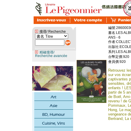
編號:2860003
搜尋/ Recherche
書名:LES ALBU
ANS - 6
作者:COLLECT
出版社:ECOLE 
系列:LES ALBU
精確搜尋/
Recherche avancée
台幣定價:920
會員價:920
Retrouvez les
sur vos écran
captivantes p
sensibles, dr
enfants ! L
partir de 5 an
de Boël, Ami-
revenu ! de G
Pommaux, Le
Hong, Le magi
vengeance de 
Bertrand, La 