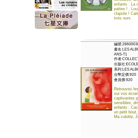
enfants : La 
pattes ! , Lou
clapote ! Cal
trois ours.
編號:2860003
書名:LES ALBU
ANS-T1
作者:COLLECT
出版社:ECOLE 
系列:LES ALBU
台幣定價:920
會員價:920
Retrouvez les
sur vos écran
captivantes p
sensibles, dr
enfants : Cac
un petit bout
Ma culotte, J