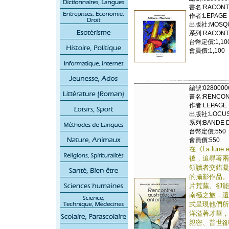
書名:RACONTEU
作者:LEPAGE
出版社:MOSQUI
系列:RACONTE
台幣定價:1,10
會員價:1,100
編號:0280000
書名:RENCONT
作者:LEPAGE 
出版社:LOCUS
系列:BANDE DE
台幣定價:550
會員價:550
在《La lun
後，追尋著兩
領讀者交錯凝
的攝影作品。
片荒蕪、卻能
南極之旅，還
式呈現他們所
洋溢著才華，
親密、普世卻