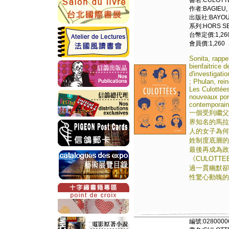
書名:CULOTTE
作者:BAGIEU,
出版社:BAYOU 
系列:HORS SE
台幣定價:1,26
會員價:1,260
Sonita, rappe
bienfaitrice 
d'investigati
; Phulan, rei
Les Culottées
nouveaux por
contemporaine
一個受到繼父
界知名的馬拉
人的女子為何
姓制度底層的
最後再成為政治
《CULOTT
過一貫幽默卻
性驚心動魄的
編號:0280000