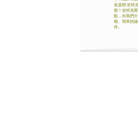
友皮耶‧史特
密！史特克斯
點，向我們介
稿、簡單的線
作。