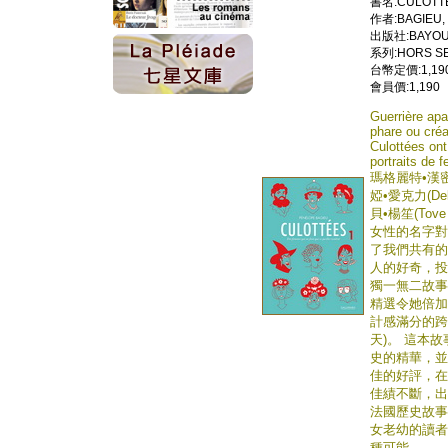
書名:CULOTTE
作者:BAGIEU,
出版社:BAYOU 
系列:HORS SE
台幣定價:1,19
會員價:1,190
Guerrière apa
phare ou créa
Culottées ont
portraits de 
瑪格麗特•漢密爾頓
婭•愛克力(Deli
貝•楊笙(To
女性的名字對
了我們共有的歷
人的好奇，投
獨一無二故事。
精選令她倍加
計感滿分的跨
天)。 這本
史的精華，並
佳的好評，在
佳績不斷，出
法國歷史故事
女老幼的讀者
種可能。