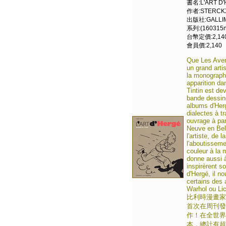
書名:L'ART D'
作者:STERCKX
出版社:GALLI
系列:(160315n
台幣定價:2,14
會員價:2,140
Que Les Avent
un grand arti
la monographi
apparition da
Tintin est de
bande dessiné
albums d'Herg
dialectes à t
ouvrage à par
Neuve en Belg
l'artiste, de
l'aboutisseme
couleur à la 
donne aussi à
inspirèrent s
d'Hergé, il no
certains des 
Warhol ou Lic
比利時漫畫家
首次在周刊發
作！在全世界
本，總計有超