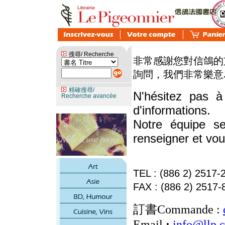
搜尋/ Recherche
精確搜尋/
Recherche avancée