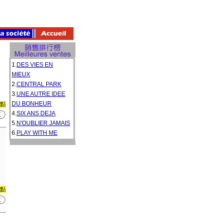
1.
DES VIES EN
MIEUX
2.
CENTRAL PARK
3.
UNE AUTRE IDEE
DU BONHEUR
0點
4.
SIX ANS DEJA
5.
N'OUBLIER JAMAIS
6.
PLAY WITH ME
0點