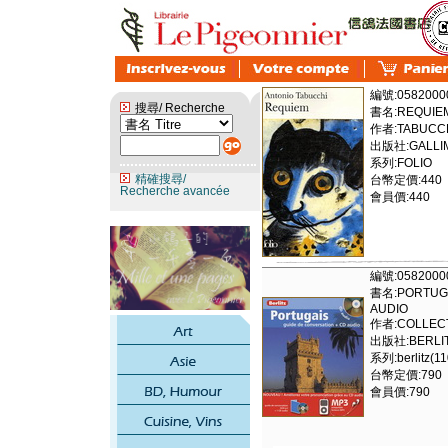
編號:0582000
搜尋/ Recherche
書名:REQUIEM
作者:TABUCCH
出版社:GALLI
系列:FOLIO
精確搜尋/
台幣定價:440
Recherche avancée
會員價:440
編號:0582000
書名:PORTUGA
AUDIO
作者:COLLECT
出版社:BERLIT
系列:berlitz(1
台幣定價:790
會員價:790