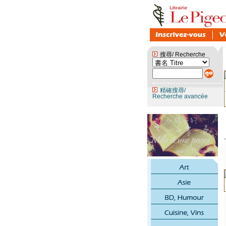
搜尋/ Recherche
精確搜尋/
Recherche avancée