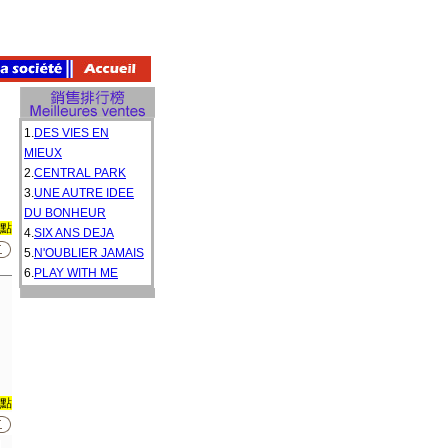
1.
DES VIES EN
MIEUX
2.
CENTRAL PARK
3.
UNE AUTRE IDEE
DU BONHEUR
0點
4.
SIX ANS DEJA
5.
N'OUBLIER JAMAIS
6.
PLAY WITH ME
0點