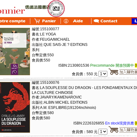
編號:155100077
書名:LE YOGA
作者:FEUGA/MICHAEL
出版社:QUE SAIS-JE ? EDITIONS
系列:
台幣定價:550
會員價:550
ISBN:2130801536
Precommande 開放預購中
會員價：550 元
編號:155100076
書名:LA SOUPLESSE DU DRAGON - LES FONDAMENTAUX D
LA CULTURE CHINOISE
作者:JAVARY/KAMENAROVIC
出版社:ALBIN MICHEL EDITIONS
系列:A.M. ESP.LIBRE(191204nchinois)
台幣定價:580
會員價:580
ISBN:2226326855
En stock現貨供應
會員價：580 元