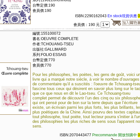
系列:(190220nchinois)
台幣定價:190
會員價:190
ISBN:2290162043
En stock現貨供應
會員價：190 元
編號:155100072
書名:OEUVRE COMPLETE
作者:TCHOUANG-TSEU
出版社:GALLIMARD
系列:FOLIO ESSAIS
台幣定價:770
會員價:770
Pour les philosophes, les poètes, les gens de goût, voici u
livre qui a marqué notre siècle, à voir le nombre d’ouvrages
de commentaire qu’il a suscités : l'oeuvre de Tchouang-tse
fascine tous ceux qui désirent en savoir plus long sur le ta
que ce que nous en dit le Lao-tseu. Ce Tchouang-tseu
complet permet de découvrir l’un des cinq ou six philosoph
qui ont pensé pour de bon sur la terre depuis que l’écriture
existe, un écrivain parmi les plus forts, les plus brillants, le
plus poétiques de la Chine. Ainsi pourvu des textes capitau
tout philosophe, tout poète, tout lecteur pourra s'initier à l'u
des philosophies les plus riches de sens sous l'apparent no
sens.
ISBN:2070443477
Precommande 開放預購中