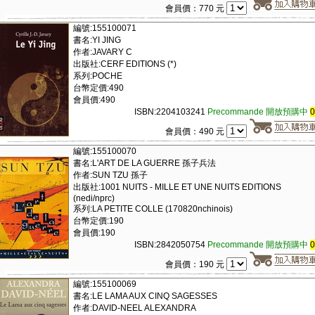
會員價：770 元
編號:155100071
書名:YI JING
作者:JAVARY C
出版社:CERF EDITIONS (*)
系列:POCHE
台幣定價:490
會員價:490
ISBN:2204103241
Precommande 開放預購中
會員價：490 元
編號:155100070
書名:L'ART DE LA GUERRE 孫子兵法
作者:SUN TZU 孫子
出版社:1001 NUITS - MILLE ET UNE NUITS EDITIONS
(nedi/nprc)
系列:LA PETITE COLLE (170820nchinois)
台幣定價:190
會員價:190
ISBN:2842050754
Precommande 開放預購中
會員價：190 元
編號:155100069
書名:LE LAMA AUX CINQ SAGESSES
作者:DAVID-NEEL ALEXANDRA