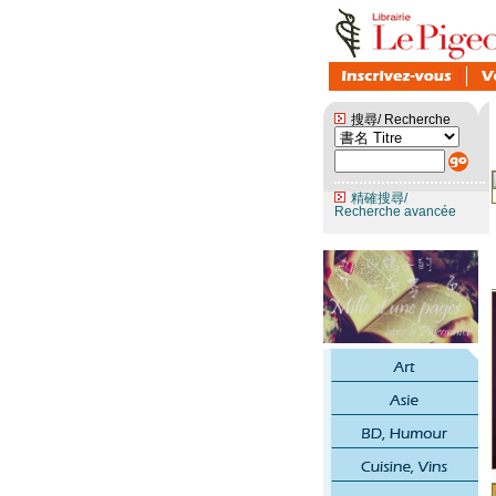
搜尋/ Recherche
精確搜尋/
Recherche avancée