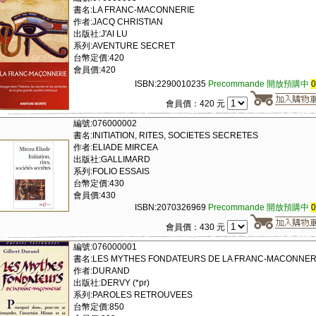
書名:LA FRANC-MACONNERIE
作者:JACQ CHRISTIAN
出版社:J'AI LU
系列:AVENTURE SECRET
台幣定價:420
會員價:420
ISBN:2290010235
Precommande 開放預購中
會員價：420 元
編號:076000002
書名:INITIATION, RITES, SOCIETES SECRETES
作者:ELIADE MIRCEA
出版社:GALLIMARD
系列:FOLIO ESSAIS
台幣定價:430
會員價:430
ISBN:2070326969
Precommande 開放預購中
會員價：430 元
編號:076000001
書名:LES MYTHES FONDATEURS DE LA FRANC-MACONNER
作者:DURAND
出版社:DERVY (*pr)
系列:PAROLES RETROUVEES
台幣定價:850