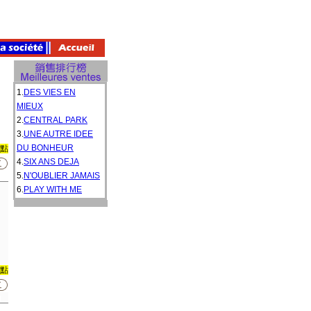
1.
DES VIES EN
MIEUX
2.
CENTRAL PARK
3.
UNE AUTRE IDEE
DU BONHEUR
0點
4.
SIX ANS DEJA
5.
N'OUBLIER JAMAIS
6.
PLAY WITH ME
0點