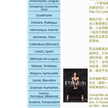
。 （下面有
的夢想XD）Video
http://yt1.pi
書籍介紹： 
在土魯斯國立
後，小朵珞蝶
一點也不輕鬆
她的意志更加
蹈學校。
對朵珞蝶來說
她相信，只有
感到幸福。因
持之下，朵珞
地前進，200
後，被冠予首
這本攝影傳記由
先生（難怪一
明星舞者的人
Lorsqu'elle a
dix ans et da
ans. À l'issue
en tête : dev