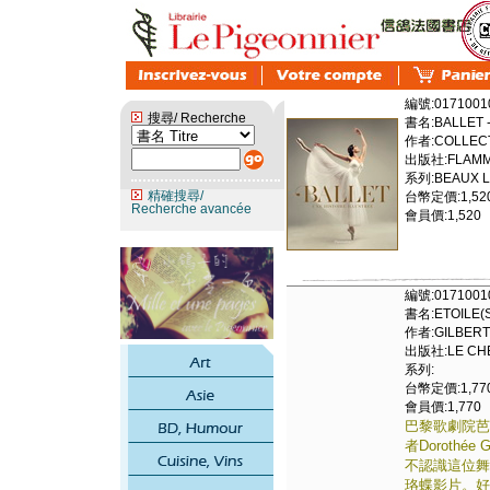
編號:0171001
搜尋/ Recherche
書名:BALLET -
作者:COLLECT
出版社:FLAMM
系列:BEAUX LI
精確搜尋/
台幣定價:1,52
Recherche avancée
會員價:1,520
編號:0171001
書名:ETOILE(S
作者:GILBERT
出版社:LE CHE
系列:
台幣定價:1,77
會員價:1,770
巴黎歌劇院芭蕾舞團B
者Dorothée
不認識這位舞
珞蝶影片。好