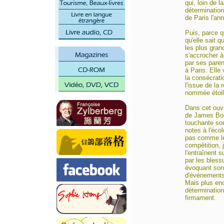
qui, loin de l
détermination
de Paris l'an
Puis, parce q
qu'elle sait q
les plus grand
s'accrocher à
par ses parent
à Paris. Elle
la consécrati
l'issue de la
nommée étoil
Dans cet ouvr
de James Bort
touchante so
notes à l'éco
pas comme les
compétition, 
l'entraînent 
par les bles
évoquant son
d'événements 
Mais plus enc
détermination
firmament.