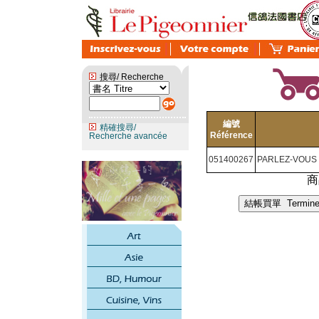
搜尋/ Recherche
編號
精確搜尋/
Référence
Recherche avancée
051400267
PARLEZ-VOUS
商