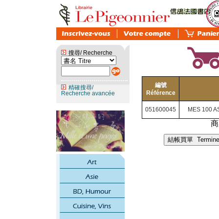
搜尋/ Recherche
編號
精確搜尋/
Référence
Recherche avancée
051600045
MES 100 
商