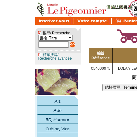
搜尋/ Recherche
編號
精確搜尋/
Référence
Recherche avancée
054000075
LOLA Y L
商