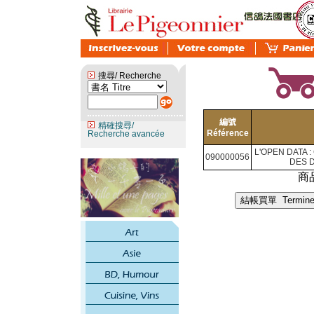
搜尋/ Recherche
編號
精確搜尋/
Référence
Recherche avancée
L'OPEN DATA
090000056
DES 
商品