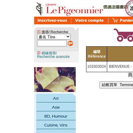
搜尋/ Recherche
編號
精確搜尋/
Référence
Recherche avancée
103303024
BIENVENUE -
商