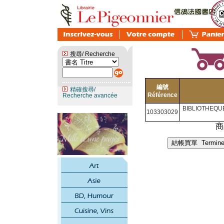
搜尋/ Recherche
編號
精確搜尋/
Référence
Recherche avancée
BIBLIOTHEQUE
103303029
商