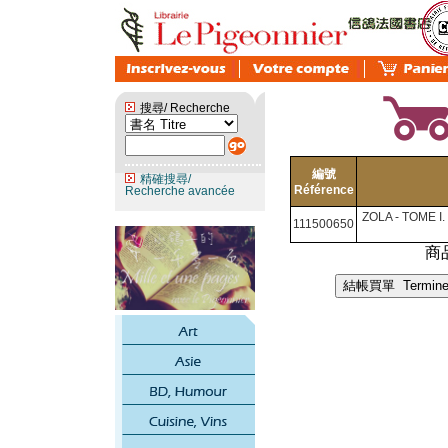
搜尋/ Recherche
編號
精確搜尋/
Référence
Recherche avancée
ZOLA - TOME 
111500650
商品