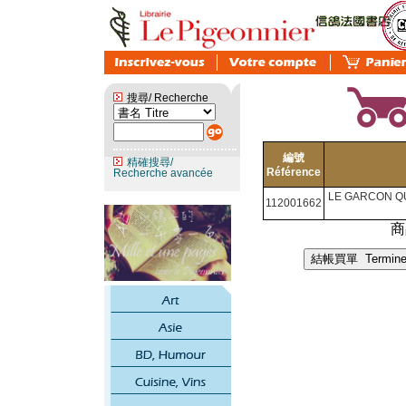
搜尋/ Recherche
編號
精確搜尋/
Référence
Recherche avancée
LE GARCON QU
112001662
商