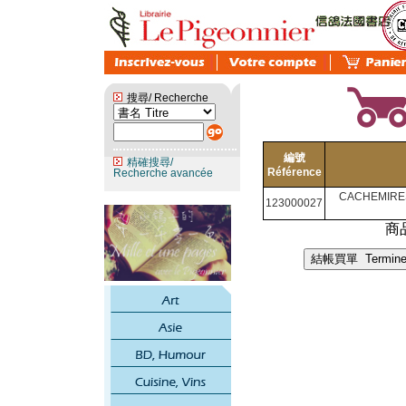
搜尋/ Recherche
編號
精確搜尋/
Référence
Recherche avancée
CACHEMIRES
123000027
商品