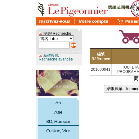
搜尋/ Recherche
編號
精確搜尋/
Référence
Recherche avancée
TOUTE M
201000041
PROGRAMME
商