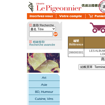
搜尋/ Recherche
編號
精確搜尋/
Référence
Recherche avancée
LES ALBUM
286000301
LOI
商