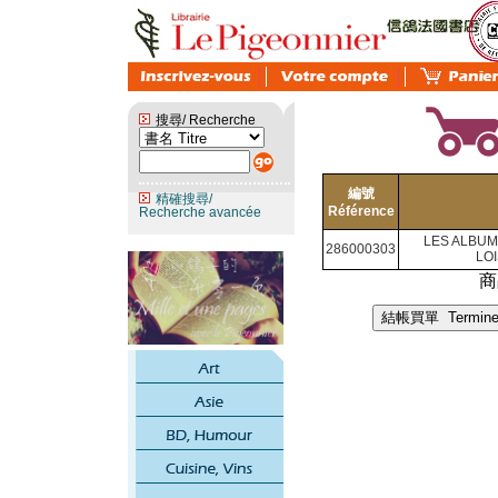
搜尋/ Recherche
編號
精確搜尋/
Référence
Recherche avancée
LES ALBUM
286000303
LOI
商