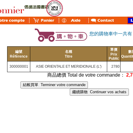
您的購物車中一共
單價
編號
名稱
數
Prix
Référence
Titre
Quanti
Public
300000001
ASIE ORIENTALE ET MERIDIONALE (L')
2780
商品總價 Total de votre commande：
2,