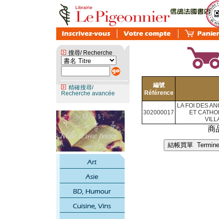
搜尋/ Recherche
編號
精確搜尋/
Référence
Recherche avancée
LA FOI DES A
302000017
ET CATHO
VILL
商品