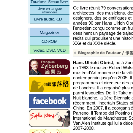
Ce livre réunit 79 conversation
architectes, des musiciens, d
designers, des scientifiques e
années 90 par Hans Ulrich Obr
l'entretien conçu comme un fr
dessinent un paysage de traject
récits qui produisent une histoir
XXe et du XXIe siècle.
Hans Ulricht Obrist
, né à Zuri
en 1993 le musée Robert Walse
musée d'Art moderne de la ville
contemporain jusqu'en 2005. Il
programmes et directeur des pr
de Londres. Il a organisé plus 
parmi lesquelles Do It ; Take me
Nuit blanche, la 1ère Biennale d
récemment, 'incertain States o
Chine. En 2007, il a coorganisé
Parreno, Il Tempo del Postino (
international de Manchester. So
Van Alen Institute qui lui a dé
2007-2008.