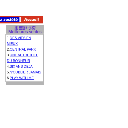
1.
DES VIES EN
MIEUX
2.
CENTRAL PARK
3.
UNE AUTRE IDEE
DU BONHEUR
4.
SIX ANS DEJA
5.
N'OUBLIER JAMAIS
6.
PLAY WITH ME