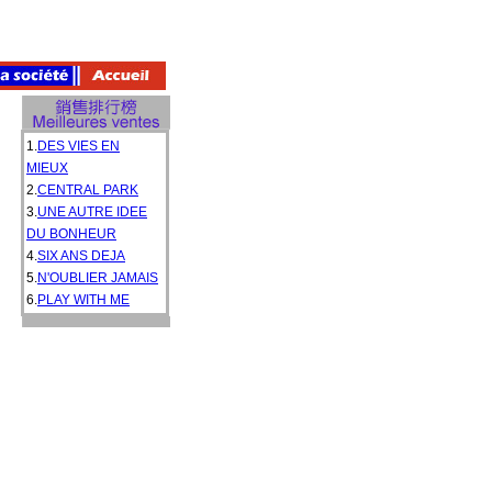
1.
DES VIES EN
MIEUX
2.
CENTRAL PARK
3.
UNE AUTRE IDEE
DU BONHEUR
4.
SIX ANS DEJA
5.
N'OUBLIER JAMAIS
6.
PLAY WITH ME