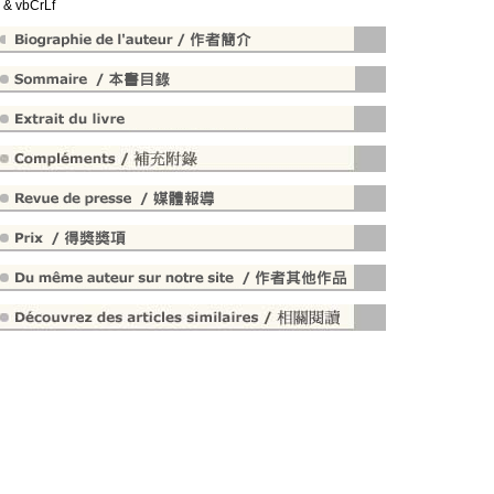
" & vbCrLf