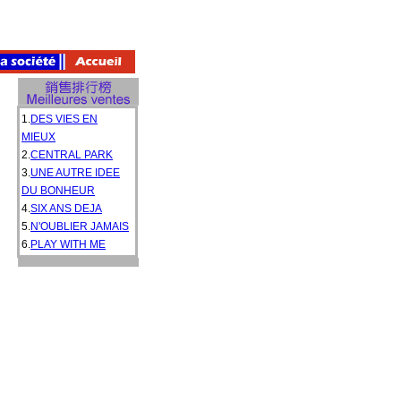
1.
DES VIES EN
MIEUX
2.
CENTRAL PARK
3.
UNE AUTRE IDEE
DU BONHEUR
4.
SIX ANS DEJA
5.
N'OUBLIER JAMAIS
6.
PLAY WITH ME