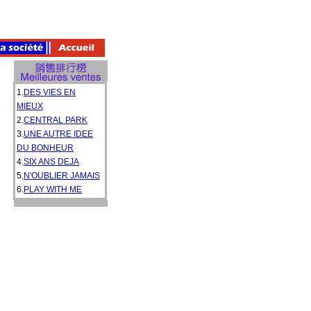
1.
DES VIES EN
MIEUX
2.
CENTRAL PARK
3.
UNE AUTRE IDEE
DU BONHEUR
4.
SIX ANS DEJA
5.
N'OUBLIER JAMAIS
6.
PLAY WITH ME