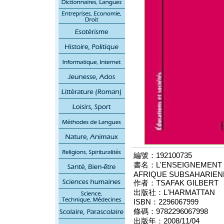
編號：192100735
書名：L'ENSEIGNEMENT U
AFRIQUE SUBSAHARIEN
作者：TSAFAK GILBERT
出版社：L'HARMATTAN
ISBN：2296067999
條碼：9782296067998
出版年：2008/11/04