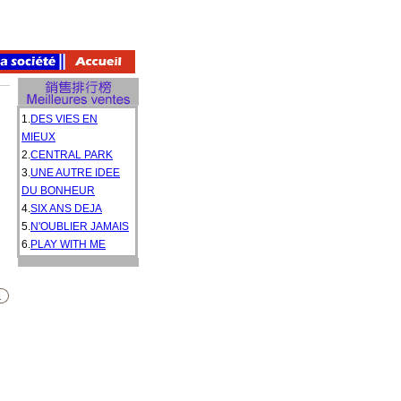
1.
DES VIES EN
MIEUX
2.
CENTRAL PARK
3.
UNE AUTRE IDEE
DU BONHEUR
4.
SIX ANS DEJA
5.
N'OUBLIER JAMAIS
6.
PLAY WITH ME