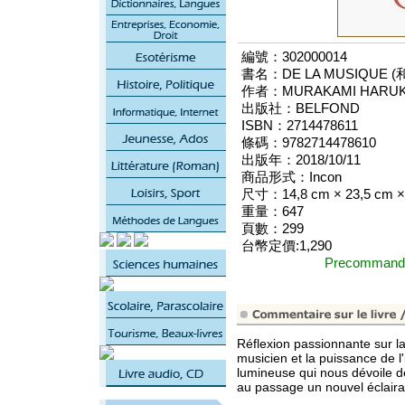
編號：302000014
書名：DE LA MUSIQUE
作者：MURAKAMI HARUK
出版社：BELFOND
ISBN：2714478611
條碼：9782714478610
出版年：2018/10/11
商品形式：Incon
尺寸：14,8 cm × 23,5 cm ×
重量：647
頁數：299
台幣定價:1,290
Precomma
Réflexion passionnante sur la
musicien et la puissance de 
lumineuse qui nous dévoile d
au passage un nouvel éclair