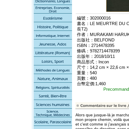
編號：302000016
書名：LE MEURTRE DU 
長T2)
作者：MURAKAMI HARUK
出版社：BELFOND
ISBN：2714478395
條碼：9782714478399
出版年：2018/10/11
商品形式：Incon
尺寸：14,2 cm × 22,6 cm ×
重量：540
頁數：480
台幣定價:1,460
Precomma
Alors que jusque-là je march
mon propre chemin, voilà que
et c'est comme si j'avançais
connaître de direction, sans 