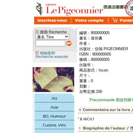
搜尋/ Recherche
編號：900000005
書名：迷你書
作者：
出版社：信鴿 PIGEONNIER
精確搜尋/
ISBN：900000005
Recherche avancée
條碼：900000005
出版年：
商品形式：Incon
尺寸：
重量：0
頁數：
台幣定價:200
Precommande 開放預購
" & vbCrLf