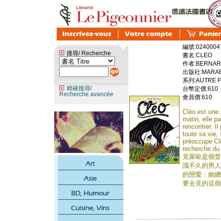
編號:0240004
搜尋/ Recherche
書名:CLEO
作者:BERNAR
出版社:MARAB
系列:AUTRE F
精確搜尋/
台幣定價:610
Recherche avancée
會員價:610
Cléo est une
matin, elle pa
rencontrer. Il 
toute sa vie,
préoccupe Clé
recherche du 
克萊歐是個普
識不久的男人
的戀愛：她總
要去見的這個