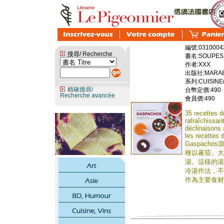
編號:0310004
搜尋/ Recherche
書名:SOUPES 
作者:XXX
出版社:MARAB
系列:CUISINE(
精確搜尋/
台幣定價:490
Recherche avancée
會員價:490
35 recettes 
rafraîchissan
déclinaisons 
les recettes 
Gaspac
種以蕃茄、大
湯。這樣的湯
冷湯作法，不
作為主要食材