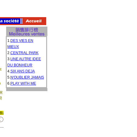
1.
DES VIES EN
MIEUX
2.
CENTRAL PARK
3.
UNE AUTRE IDEE
DU BONHEUR
t
4.
SIX ANS DEJA
5.
N'OUBLIER JAMAIS
à
6.
PLAY WITH ME
來
簡
0點