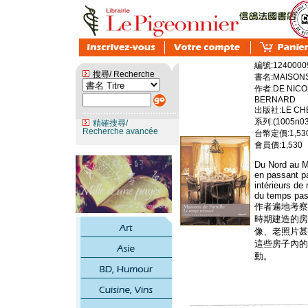
編號:1240000
搜尋/ Recherche
書名:MAISONS
作者:DE NICO
BERNARD
出版社:LE CHE
系列:(1005n03
精確搜尋/
Recherche avancée
台幣定價:1,53
會員價:1,530
Du Nord au Mi
en passant p
intérieurs de
du temps pas
作者遍地考察
時期建造的房
像、老照片甚
這些房子內的
動。