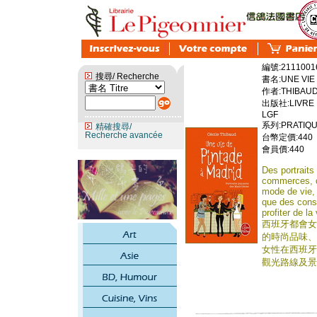
編號:2111001
搜尋/ Recherche
書名:UNE VIE 
作者:THIBAUD
出版社:LIVRE 
LGF
系列:PRATIQUE
精確搜尋/
Recherche avancée
台幣定價:440
會員價:440
Des portraits
commerces, da
mode de vie, 
que des cons
profiter de la 
西班牙都會女
的時尚品味、
女性在西班牙
觀光路線及景