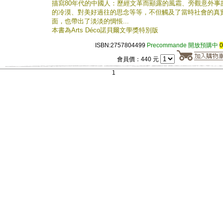
描寫80年代的中國人：歷經文革而顯露的風霜、旁觀意外事
的冷漠、對美好過往的思念等等，不但觸及了當時社會的真
面，也帶出了淡淡的惆悵...
本書為Arts Déco諾貝爾文學獎特別版
ISBN:2757804499
Precommande 開放預購中
會員價：440 元
1