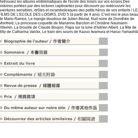
Retrouvez les albums emblématiques de l'école des loisirs sur vos écrans.Des
histoires portées par des lectures captivantes pour découvrir pu redécouvrir les
aventures sensibles, drôles et rocambolesques des petits héros de vos enfants ! L
FILMS DE L'ECOLE DES LOISIRS, DVD 5 (à partir de 4 ans). C'est moi le plus bea
de Mario Ramos, Le mange-doudous de Julien Béziat, Nuit noire de Dorothée de
Monfreid, La princesse-coquette de Marianne Barcilon et Christine Naumann-
Villemin, La brouille de Claude Boujon, Papa sur la lune d'Adrien Albert, La fête de
Billy de Catharina Valckx, Le train des souris de Kazuo Iwamura et Haruo Yamashit